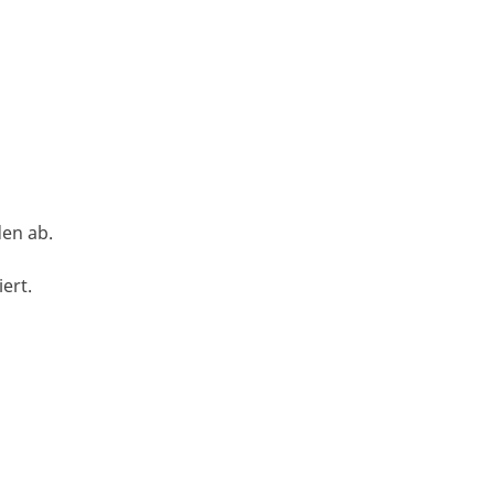
den ab.
ert.