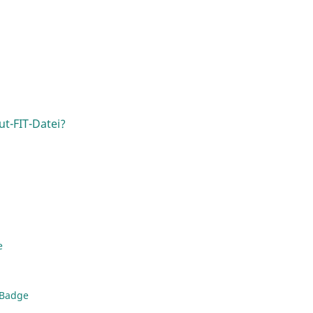
t-FIT-Datei?
e
 Badge