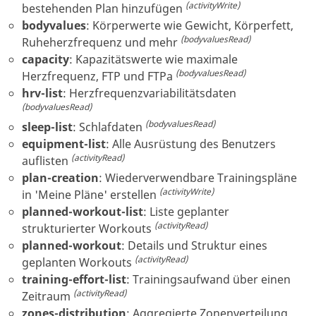
(activityWrite)
bestehenden Plan hinzufügen
bodyvalues
:
Körperwerte wie Gewicht, Körperfett,
(bodyvaluesRead)
Ruheherzfrequenz und mehr
capacity
:
Kapazitätswerte wie maximale
(bodyvaluesRead)
Herzfrequenz, FTP und FTPa
hrv-list
:
Herzfrequenzvariabilitätsdaten
(bodyvaluesRead)
(bodyvaluesRead)
sleep-list
:
Schlafdaten
equipment-list
:
Alle Ausrüstung des Benutzers
(activityRead)
auflisten
plan-creation
:
Wiederverwendbare Trainingspläne
(activityWrite)
in 'Meine Pläne' erstellen
planned-workout-list
:
Liste geplanter
(activityRead)
strukturierter Workouts
planned-workout
:
Details und Struktur eines
(activityRead)
geplanten Workouts
training-effort-list
:
Trainingsaufwand über einen
(activityRead)
Zeitraum
zones-distribution
:
Aggregierte Zonenverteilung