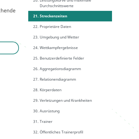
20.
Leistungskurve und maximale
Durchschnittswerte
echende
21.
Streckenzeiten
22.
Proprietäre Daten
23.
Umgebung und Wetter
24.
Wettkampfergebnisse
25.
Benutzerdefinierte Felder
26.
Aggregationsdiagramm
27.
Relationendiagramm
28.
Körperdaten
29.
Verletzungen und Krankheiten
30.
Ausrüstung
31.
Trainer
32.
Öffentliches Trainerprofil