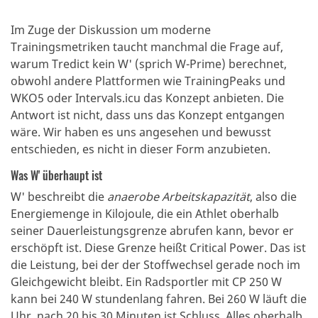
Im Zuge der Diskussion um moderne
Trainingsmetriken taucht manchmal die Frage auf,
warum Tredict kein W' (sprich W-Prime) berechnet,
obwohl andere Plattformen wie TrainingPeaks und
WKO5 oder Intervals.icu das Konzept anbieten. Die
Antwort ist nicht, dass uns das Konzept entgangen
wäre. Wir haben es uns angesehen und bewusst
entschieden, es nicht in dieser Form anzubieten.
Was W' überhaupt ist
W' beschreibt die
anaerobe Arbeitskapazität
, also die
Energiemenge in Kilojoule, die ein Athlet oberhalb
seiner Dauerleistungsgrenze abrufen kann, bevor er
erschöpft ist. Diese Grenze heißt Critical Power. Das ist
die Leistung, bei der der Stoffwechsel gerade noch im
Gleichgewicht bleibt. Ein Radsportler mit CP 250 W
kann bei 240 W stundenlang fahren. Bei 260 W läuft die
Uhr, nach 20 bis 30 Minuten ist Schluss. Alles oberhalb