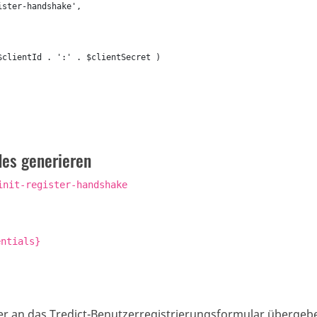
ster-handshake',

clientId . ':' . $clientSecret )

des generieren
init-register-handshake
entials}
er an das Tredict-Benutzerregistrierungsformular übergeb