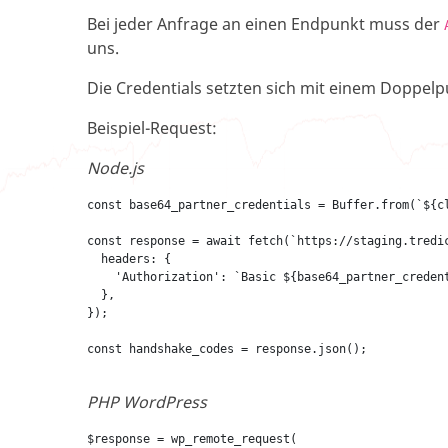
Bei jeder Anfrage an einen Endpunkt muss der
uns.
Die Credentials setzten sich mit einem Doppel
Beispiel-Request:
Node.js
const base64_partner_credentials = Buffer.from(`${c
const response = await fetch(`https://staging.tredic
  headers: {

    'Authorization': `Basic ${base64_partner_credent
  },

});
PHP WordPress
$response = wp_remote_request(
