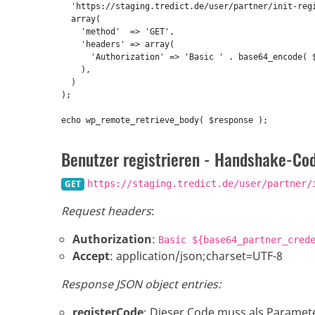
  'https://staging.tredict.de/user/partner/init-regi
  array(

    'method'  => 'GET',

    'headers' => array(

      'Authorization' => 'Basic ' . base64_encode( $
    ),

  )

);
Benutzer registrieren - Handshake-Co
GET
https://staging.tredict.de/user/partner/
Request headers
:
Authorization
:
Basic ${base64_partner_cred
Accept
: application/json;charset=UTF-8
Response JSON object entries:
registerCode
: Dieser Code muss als Paramet