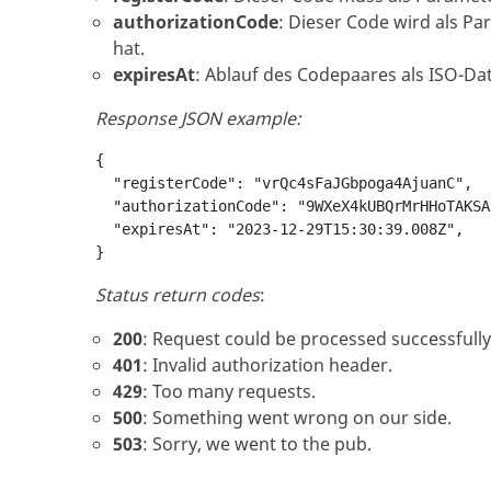
authorizationCode
: Dieser Code wird als P
hat.
expiresAt
: Ablauf des Codepaares als ISO-Da
Response JSON example:
{

  "registerCode": "vrQc4sFaJGbpoga4AjuanC",

  "authorizationCode": "9WXeX4kUBQrMrHHoTAKSAn
  "expiresAt": "2023-12-29T15:30:39.008Z",

Status return codes
:
200
: Request could be processed successfully
401
: Invalid authorization header.
429
: Too many requests.
500
: Something went wrong on our side.
503
: Sorry, we went to the pub.