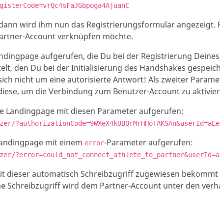
gisterCode=vrQc4sFaJGbpoga4AjuanC
 dann wird ihm nun das Registrierungsformular angezeigt. Fa
 Partner-Account verknüpfen möchte.
Landingpage aufgerufen, die Du bei der Registrierung Deine
lt, den Du bei der Initialisierung des Handshakes gespeich
ich nicht um eine autorisierte Antwort! Als zweiter Parame
diese, um die Verbindung zum Benutzer-Account zu aktivier
ne Landingpage mit diesen Parameter aufgerufen:
zer/?authorizationCode=9WXeX4kUBQrMrHHoTAKSAn&userId=aEe
Landingpage mit einem
-Parameter aufgerufen:
error
zer/?error=could_not_connect_athlete_to_partner&userId=a
it dieser automatisch Schreibzugriff zugewiesen bekommt 
e Schreibzugriff wird dem Partner-Account unter den verh