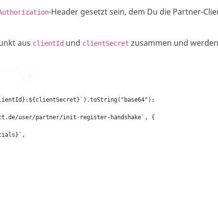
-Header gesetzt sein, dem Du die Partner-Clie
Authorization
punkt aus
und
zusammen und werden d
clientId
clientSecret
lientId}:${clientSecret}`).toString("base64");
t.de/user/partner/init-register-handshake`, {

ials}`,
